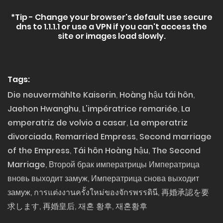
*Tip - Change your browser's default use secure
dns to 1.1.1.1 or use a VPN if you can't access the
site or images load slowly.
Tags:
Die neuvermählte Kaiserin
,
Hoàng hậu tái hôn
,
Jaehon Hwanghu
,
L'impératrice remariée
,
La
emperatriz de volvio a casar
,
La emperatriz
divorciada
,
Remarried Empress
,
Second marriage
of the Empress
,
Tái hôn Hoàng hậu
,
The Second
Marriage
,
Второй брак императрицы Императрица
вновь выходит замуж
,
Императрица снова выходит
замуж
,
การแต่งงานครั้งใหม่ของจักรพรรดินี
,
再婚承認を要
求します
,
再婚皇后
,
재혼 황후
,
재혼황후